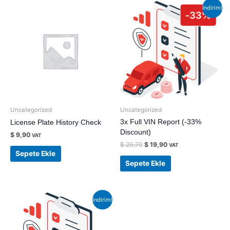
Orijinal
Şu
İndirim!
fiyat:
andaki
$ 29,70.
fiyat:
$ 19,90.
Uncategorized
Uncategorized
3x Full VIN Report (-33%
License Plate History Check
Discount)
$
9,90
VAT
$
29,70
$
19,90
VAT
Sepete Ekle
Sepete Ekle
Orijinal
Şu
İndirim!
fiyat:
andaki
$ 16,90.
fiyat:
$ 9,90.