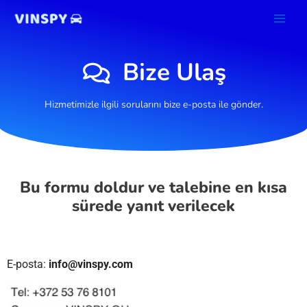
İçeriğe
atla
Bize Ulaş
Hizmetimizle ilgili sorularını bize e-posta ile gönder.
Bu formu doldur ve talebine en kısa
sürede yanıt verilecek
E-posta:
info@vinspy.com