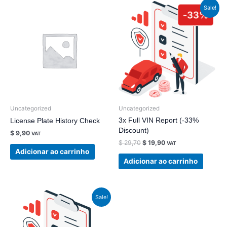
O
O
Sale!
preço
preço
original
atual
era:
é:
$ 29,70.
$ 19,90.
Uncategorized
Uncategorized
3x Full VIN Report (-33%
License Plate History Check
Discount)
$
9,90
VAT
$
29,70
$
19,90
VAT
Adicionar ao carrinho
Adicionar ao carrinho
O
O
Sale!
preço
preço
original
atual
era:
é:
$ 16,90.
$ 9,90.