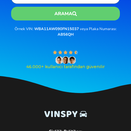
ARAMA
Örnek VIN:
WBA11AW090FN15037
veya Plaka Numarası:
AB56QH
4





.
6
46.000+ kullanıcı tarafından güvenilir
/
5
ü
z
e
r
i
n
d
e
n