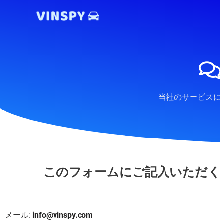
内
容
を
ス
キ
ッ
プ
当社のサービス
このフォームにご記入いただ
メール:
info@vinspy.com