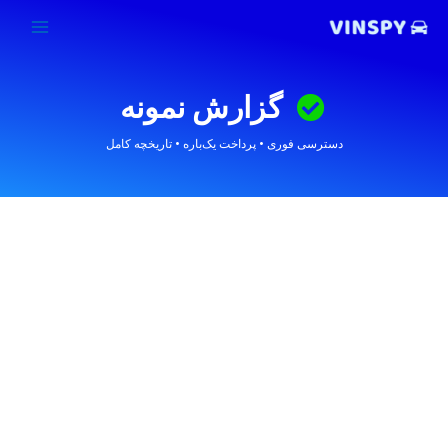
رش
ه
حتوا
گزارش نمونه
دسترسی فوری • پرداخت یک‌باره • تاریخچه کامل